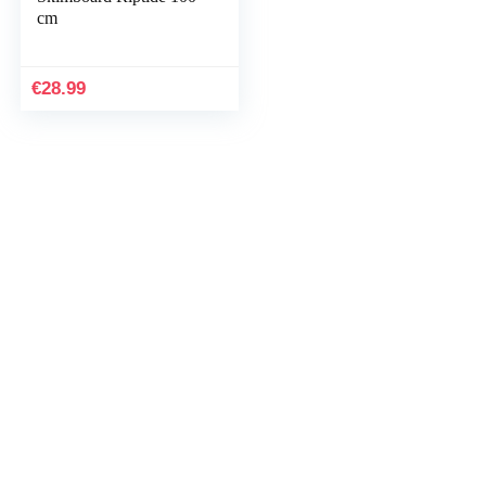
cm
€
28.99