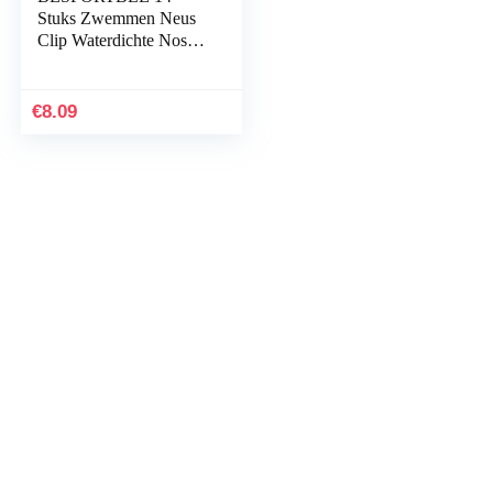
Stuks Zwemmen Neus
Clip Waterdichte Nose
Clip Silicone Swim
Training Protector
Zwemmen Neus
€
8.09
Protector Voor…