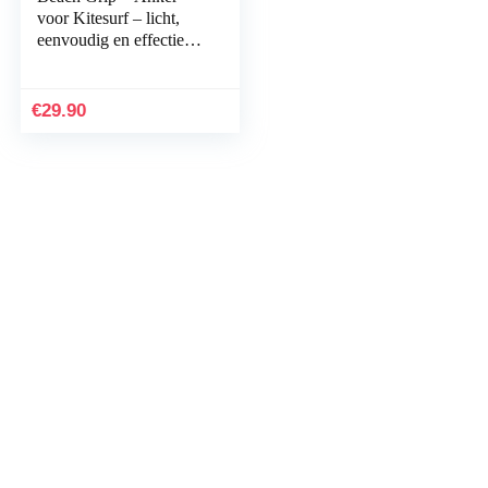
voor Kitesurf – licht,
eenvoudig en effectief –
voor het decoreren van
kite-vleugels in Solo
€
29.90