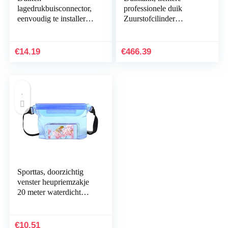
lagedrukbuisconnector,
professionele duik
eenvoudig te installeren
Zuurstofcilinder
Duiken lagedrukbuis
Voorkom luchtlekkage
Pagodetype connector
voor zeeduiken om te
voor duiker DIY
duiken
€
14.19
€
466.39
Houd…
Sporttas, doorzichtig
venster heupriemzakje
20 meter waterdicht
voor zwembad voor
strand voor raften
€
10.51