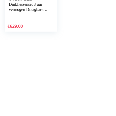
Duikflessenset 3 uur
vermogen Draagbare
duikfles pomp,
duikuitrusting
duikflessen met
€
629.00
oplaadbatterijen…