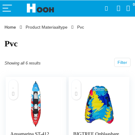
0
Home
Product Materiaaltype
‎Pvc
‎Pvc
Filter
Showing all 6 results
Aquamarina ST-412,
BIGTREE Opblaasbare