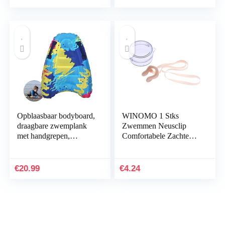
Opblaasbaar bodyboard,
WINOMO 1 Stks
draagbare zwemplank
Zwemmen Neusclip
met handgrepen,
Comfortabele Zachte
surfboards, zachte
Latex Pluggen Neusclip
bodyboards om te
Met Riem Voor
zwemmen, leren
Volwassenen Kinderen
€
20.99
€
4.24
hulpmat…
Zwemmen