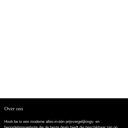
Over ons
Hooh.be is een moderne alles-in-één prijsvergelijkings- en
beoordelingswebsite die de beste deals biedt die beschikbaar zijn op