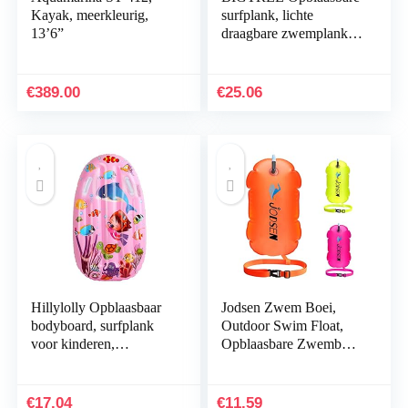
Kayak, meerkleurig,
surfplank, lichte
13’6”
draagbare zwemplank
met handgrepen, zachte
bodyboards om te
zwemmen, leren
€
389.00
€
25.06
hulpmat…
Hillylolly Opblaasbaar
Jodsen Zwem Boei,
bodyboard, surfplank
Outdoor Swim Float,
voor kinderen,
Opblaasbare Zwemboei,
opblaasbaar, bodyboard
Tow Air Float Pak, voor
voor kinderen met
Open Water Zwemmen
handgrepen, mini…
Sport Snorkelen…
€
17.04
€
11.59