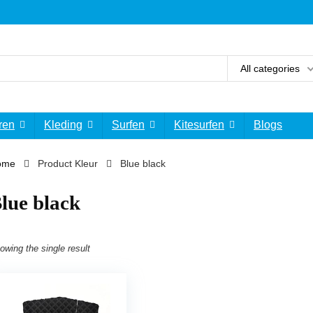
All categories
ren
Kleding
Surfen
Kitesurfen
Blogs
ome
Product Kleur
Blue black
lue black
owing the single result