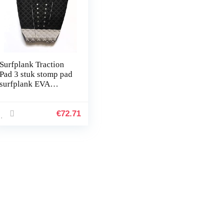
Surfplank Traction
Pad 3 stuk stomp pad
surfplank EVA
staartpad met 3M
zelfklevende
pasvorm voor
€
72.71
longboard, bordt…