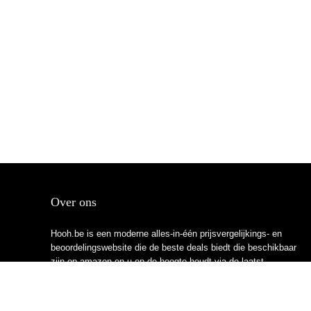
Over ons
Hooh.be is een moderne alles-in-één prijsvergelijkings- en
beoordelingswebsite die de beste deals biedt die beschikbaar
zijn op amazon en u op de hoogte houdt via de laatst
toegevoegde blogs. Alle afbeeldingen zijn auteursrechtelijk
beschermd door hun respectievelijke eigenaren. Alle geciteerde
inhoud is afgeleid van hun respectievelijke bronnen.