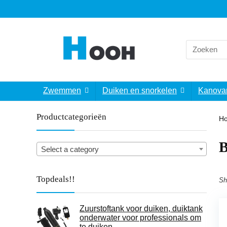
Search
for:
Zwemmen
Duiken en snorkelen
Kanova
Productcategorieën
H
B
Select a category
Topdeals!!
Sh
Zuurstoftank voor duiken, duiktank
onderwater voor professionals om
te duiken