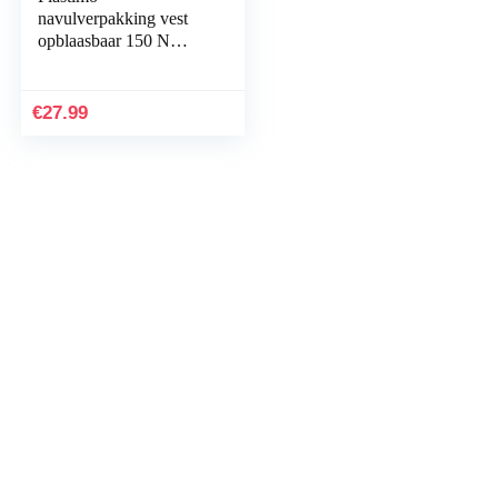
navulverpakking vest
opblaasbaar 150 N
handboek UM
€
27.99