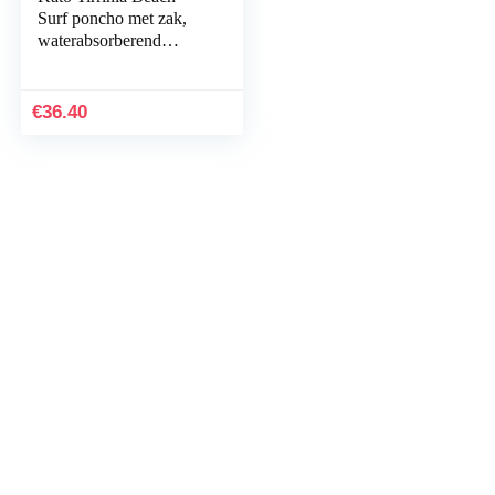
Surf poncho met zak,
waterabsorberend
neopreenpak, luiertafel,
hoodie, handdoek,
poncho, badjas voor…
€
36.40