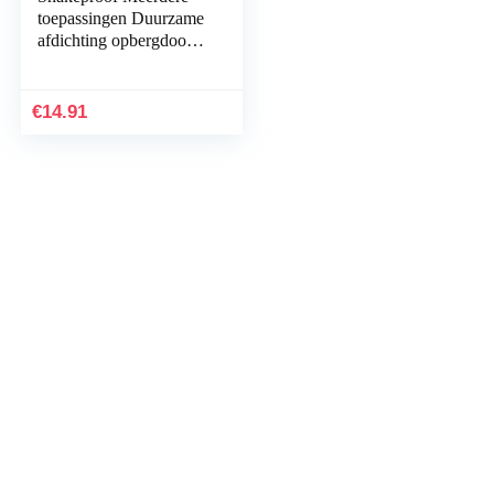
toepassingen Duurzame
afdichting opbergdoos,
waterdichte
gereedschapskist,
overlevingscontainer…
€
14.91