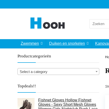
Search
for:
Zwemmen
Duiken en snorkelen
Kanova
Productcategorieën
H
‎
Select a category
Topdeals!!
Sh
Fishnet Gloves Hollow Fishnet
Gloves - Sexy Short Mesh Gloves
Women Girls Nightclub Punk Lace