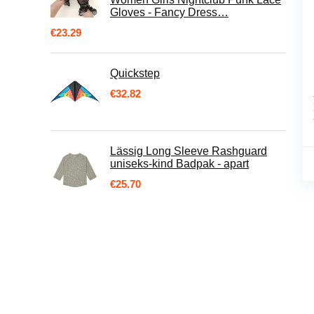
Gloves - Fancy Dress…
€
23.29
Quickstep
€
32.82
Lässig Long Sleeve Rashguard
uniseks-kind Badpak - apart
€
25.70