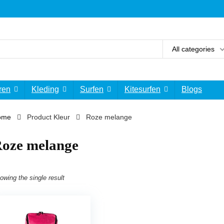
All categories
ren
Kleding
Surfen
Kitesurfen
Blogs
ome
Product Kleur
‎Roze melange
Roze melange
owing the single result