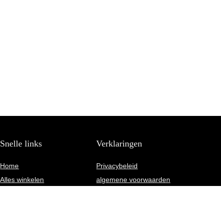
Snelle links
Verklaringen
Home
Privacybeleid
Alles winkelen
algemene voorwaarden
Blogs
Gelieerde openbaarmaking
Onze webshops