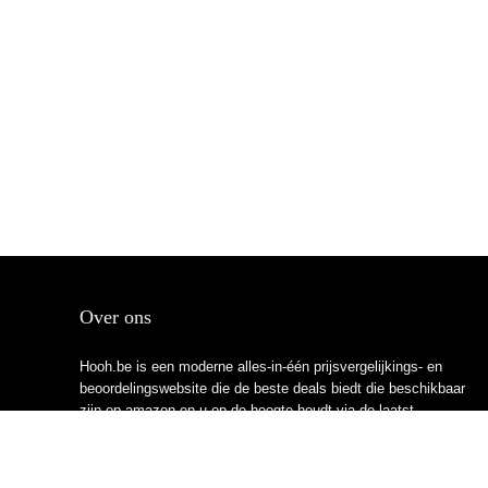
Over ons
Hooh.be is een moderne alles-in-één prijsvergelijkings- en
beoordelingswebsite die de beste deals biedt die beschikbaar
zijn op amazon en u op de hoogte houdt via de laatst
toegevoegde blogs. Alle afbeeldingen zijn auteursrechtelijk
beschermd door hun respectievelijke eigenaren. Alle geciteerde
inhoud is afgeleid van hun respectievelijke bronnen.