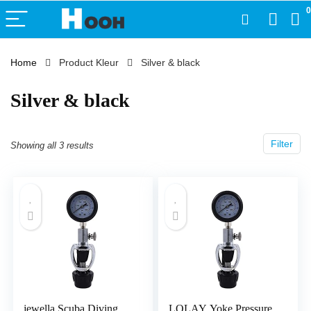
0
Home
Product Kleur
‎Silver & black
‎Silver & black
Filter
Showing all 3 results
jewella Scuba Diving
LOLAY Yoke Pressure