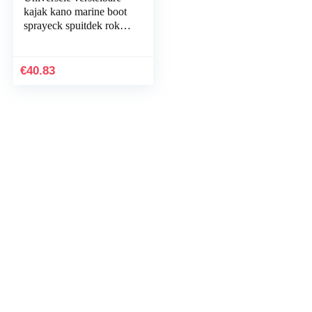
kajak kano marine boot
sprayeck spuitdek rok
cockpit cover S M L
XL
€
40.83