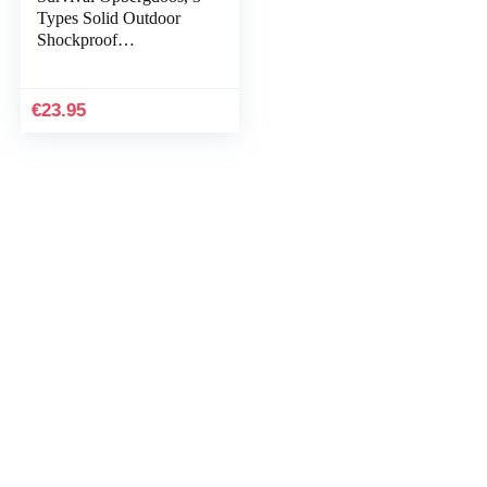
Types Solid Outdoor
Shockproof
Drukbestendige
Waterdichte Survival
Box Container
€
23.95
Opslag…