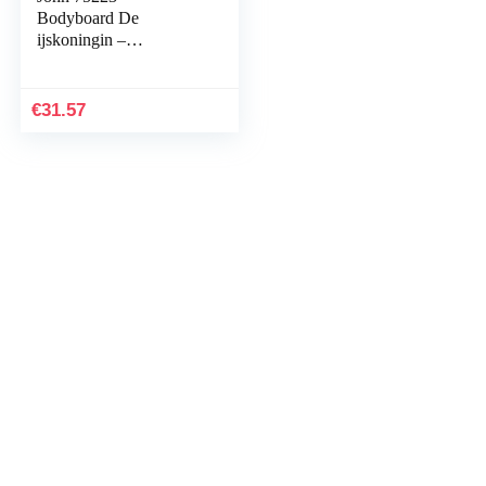
Bodyboard De
ijskoningin –
zwemplank, zwemhulp
voor kinderen
€
31.57