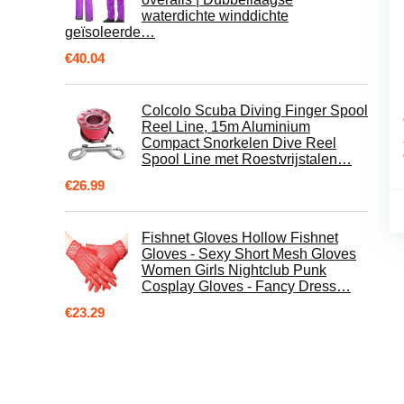
waterdichte winddichte
geïsoleerde…
€
40.04
Colcolo Scuba Diving Finger Spool
Reel Line, 15m Aluminium
Compact Snorkelen Dive Reel
Spool Line met Roestvrijstalen…
€
26.99
Fishnet Gloves Hollow Fishnet
Gloves - Sexy Short Mesh Gloves
Women Girls Nightclub Punk
Cosplay Gloves - Fancy Dress…
€
23.29