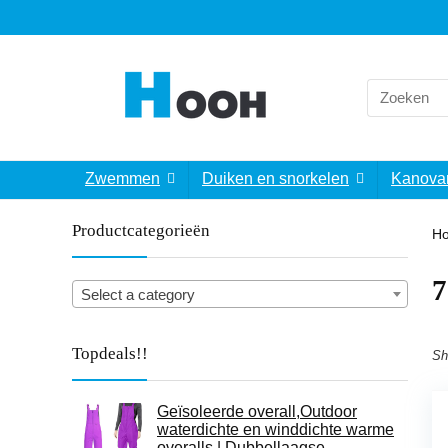
Search
for:
Zwemmen
Duiken en snorkelen
Kanova
Productcategorieën
H
‎
Select a category
Topdeals!!
Sh
Geïsoleerde overall,Outdoor
waterdichte en winddichte warme
overalls | Dubbellaagse