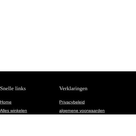
Snelle links
Verklaringen
Home
Privacybeleid
Alles winkelen
algemene voorwaarden
Blogs
Gelieerde openbaarmaking
Onze webshops