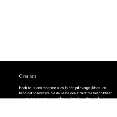
Over ons
Hooh.be is een moderne alles-in-één prijsvergelijkings- en
beoordelingswebsite die de beste deals biedt die beschikbaar
zijn op amazon en u op de hoogte houdt via de laatst
toegevoegde blogs. Alle afbeeldingen zijn auteursrechtelijk
beschermd door hun respectievelijke eigenaren. Alle geciteerde
inhoud is afgeleid van hun respectievelijke bronnen.