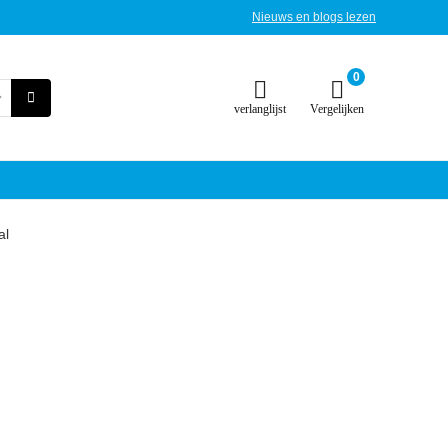
Nieuws en blogs lezen
0
verlanglijst
Vergelijken
al