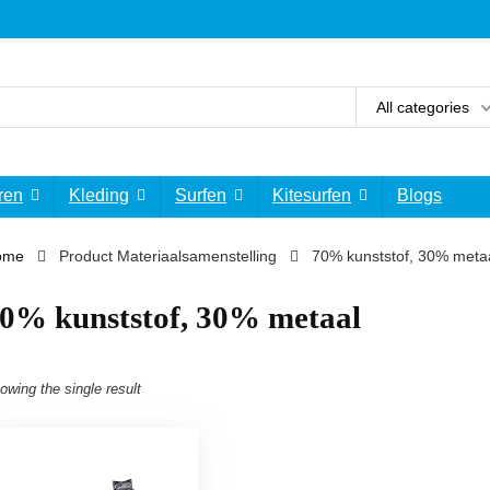
All categories
ren
Kleding
Surfen
Kitesurfen
Blogs
ome
Product Materiaalsamenstelling
‎70% kunststof, 30% meta
70% kunststof, 30% metaal
owing the single result