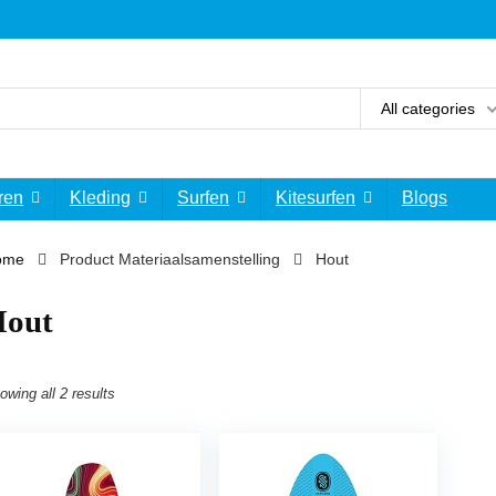
All categories
ren
Kleding
Surfen
Kitesurfen
Blogs
ome
Product Materiaalsamenstelling
‎Hout
Hout
owing all 2 results