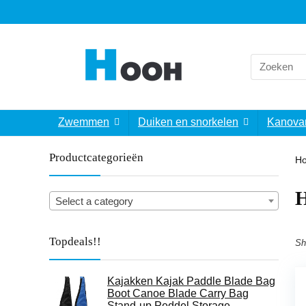
Search
for:
Zwemmen
Duiken en snorkelen
Kanova
Productcategorieën
H
‎
Select a category
Topdeals!!
Sh
Kajakken Kajak Paddle Blade Bag
Boot Canoe Blade Carry Bag
Stand-up Peddel Storage