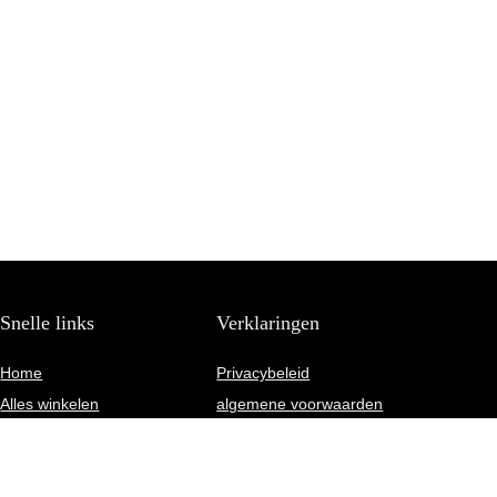
Snelle links
Verklaringen
Home
Privacybeleid
Alles winkelen
algemene voorwaarden
Blogs
Gelieerde openbaarmaking
Onze webshops