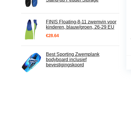
FINIS Floating-8-11 zwemvin voor
kinderen, blauw/groen, 26-29 EU
€
28.64
Best Sporting Zwemplank
bodyboard inclusief
bevestigingskoord