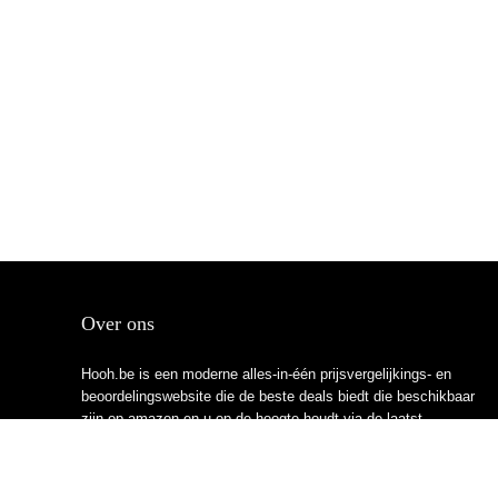
Over ons
Hooh.be is een moderne alles-in-één prijsvergelijkings- en
beoordelingswebsite die de beste deals biedt die beschikbaar
zijn op amazon en u op de hoogte houdt via de laatst
toegevoegde blogs. Alle afbeeldingen zijn auteursrechtelijk
beschermd door hun respectievelijke eigenaren. Alle geciteerde
inhoud is afgeleid van hun respectievelijke bronnen.