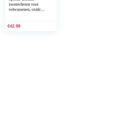
zwemvliezen voor
volwassenen, oxide
grijs/limoengroen
€
42.99