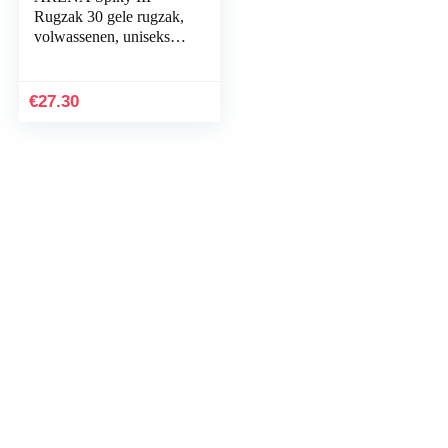
Rugzak 30 gele rugzak,
volwassenen, uniseks,
marineblauw/neon
(meerkleurig),
eenheidsmaat
€
27.30