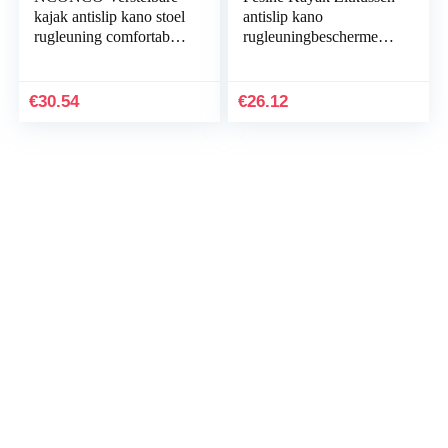
kajak antislip kano stoel
antislip kano
rugleuning comfortabele
rugleuningbeschermer
pad zwart
comfortabel kussen voor
kajakken opblaasbare
boten…
€
30.54
€
26.12