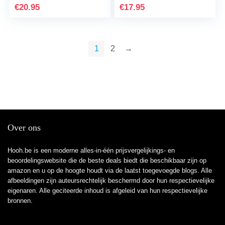
€
20.95
€
17.95
1
2
→
Over ons
Hooh.be is een moderne alles-in-één prijsvergelijkings- en
beoordelingswebsite die de beste deals biedt die beschikbaar zijn op
amazon en u op de hoogte houdt via de laatst toegevoegde blogs. Alle
afbeeldingen zijn auteursrechtelijk beschermd door hun respectievelijke
eigenaren. Alle geciteerde inhoud is afgeleid van hun respectievelijke
bronnen.