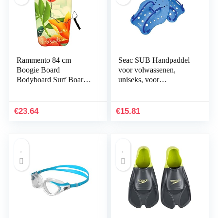
Rammento 84 cm
Seac SUB Handpaddel
Boogie Board
voor volwassenen,
Bodyboard Surf Board
uniseks, voor
Float
zwemtraining in het
Kinderen/Volwassenen
zwembad en in de open
& Lijn Plug
lucht
€
23.64
€
15.81