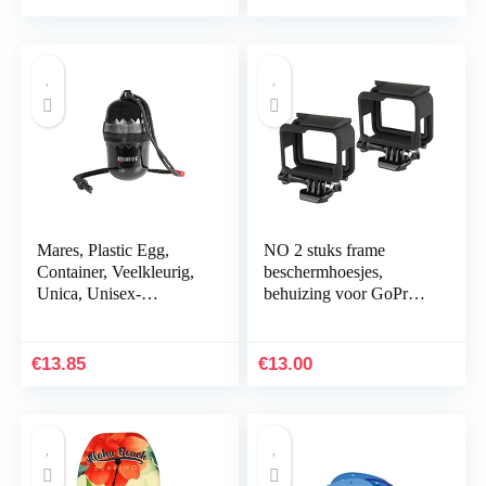
Mares, Plastic Egg,
NO 2 stuks frame
Container, Veelkleurig,
beschermhoesjes,
Unica, Unisex-
behuizing voor GoPro
Volwassene
Hero7/6/5 case, vast
frame GoPro5,
actiecamera-frame,
€
13.85
€
13.00
GopRo Hero…