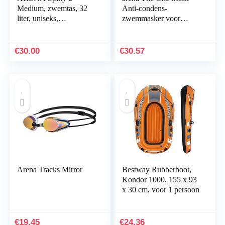
Medium, zwemtas, 32
Anti-condens-
liter, uniseks,
zwemmasker voor
volwassenen
volwassenen,
zwemmasker met grote
glazen, uv-bescherming,
€
30.00
€
30.57
zelfafstelbare…
Arena Tracks Mirror
Bestway Rubberboot,
Kondor 1000, 155 x 93
x 30 cm, voor 1 persoon
€
19.45
€
24.36