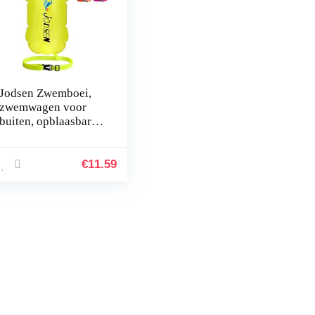
Jodsen Zwemboei,
zwemwagen voor
buiten, opblaasbare
zwemboei en
droogzak, voor open
water, triatlon, sport,
€
11.59
snorkelen…