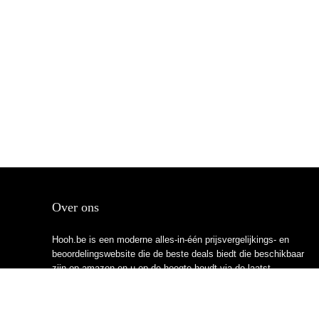
Over ons
Hooh.be is een moderne alles-in-één prijsvergelijkings- en
beoordelingswebsite die de beste deals biedt die beschikbaar
zijn op amazon en u op de hoogte houdt via de laatst
toegevoegde blogs. Alle afbeeldingen zijn auteursrechtelijk
beschermd door hun respectievelijke eigenaren. Alle geciteerde
inhoud is afgeleid van hun respectievelijke bronnen.