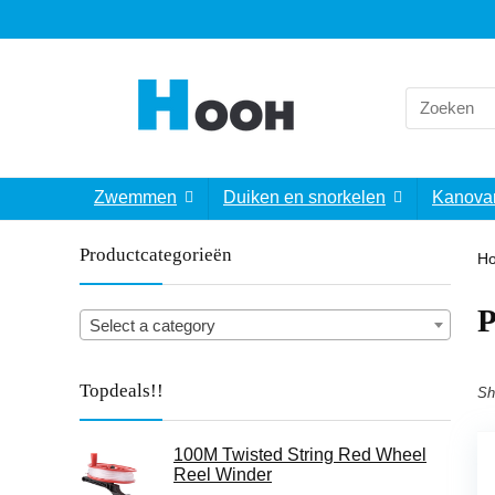
Search
for:
Zwemmen
Duiken en snorkelen
Kanova
Productcategorieën
H
‎
Select a category
Topdeals!!
Sh
100M Twisted String Red Wheel
Reel Winder