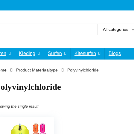
All categories
ren
Kleding
Surfen
Kitesurfen
Blogs
ome
Product Materiaaltype
‎Polyvinylchloride
Polyvinylchloride
owing the single result