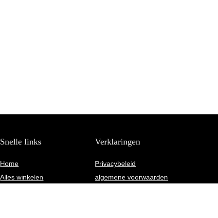
Snelle links
Verklaringen
Home
Privacybeleid
Alles winkelen
algemene voorwaarden
Blogs
Gelieerde openbaarmaking
Onze webshops