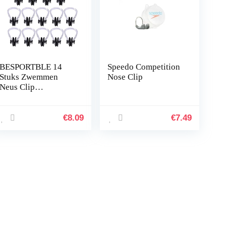
BESPORTBLE 14
Speedo Competition
Stuks Zwemmen
Nose Clip
Neus Clip
Waterdichte Nose
Clip Silicone Swim
Training Protector
€
8.09
€
7.49
Zwemmen Neus
Protector Voor…