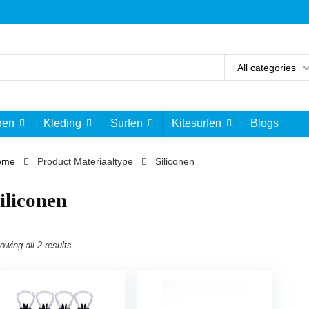
All categories
ren
Kleding
Surfen
Kitesurfen
Blogs
ome
Product Materiaaltype
‎Siliconen
Siliconen
owing all 2 results