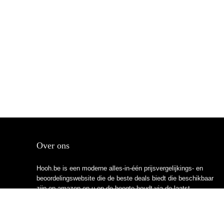
Over ons
Hooh.be is een moderne alles-in-één prijsvergelijkings- en
beoordelingswebsite die de beste deals biedt die beschikbaar
zijn op amazon en u op de hoogte houdt via de laatst
toegevoegde blogs. Alle afbeeldingen zijn auteursrechtelijk
beschermd door hun respectievelijke eigenaren. Alle geciteerde
inhoud is afgeleid van hun respectievelijke bronnen.