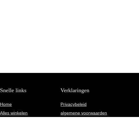
Snelle links
Verklaringen
Home
Privacybeleid
Alles winkelen
algemene voorwaarden
Blogs
Gelieerde openbaarmaking
Onze webshops