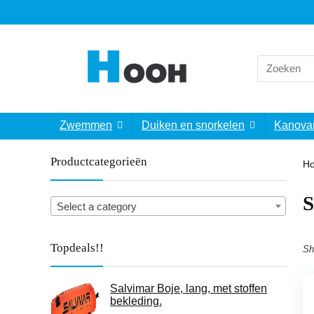
Search
for:
Zwemmen
Duiken en snorkelen
Kanova
Productcategorieën
H
‎
Select a category
Topdeals!!
Sh
Salvimar Boje, lang, met stoffen
bekleding.