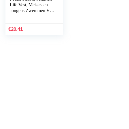
Life Vest, Meisjes en
Jongens Zwemmen Vest
Zwemmen Training
Leven Jacket, – Kids
Vest, Floaties, Arm…
€
20.41