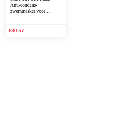
Anti-condens-
zwemmasker voor
volwassenen,
zwemmasker met grote
glazen, uv-bescherming,
€
30.57
zelfafstelbare…