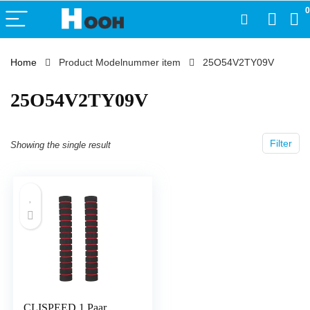
0
Home
Product Modelnummer item
‎25O54V2TY09V
‎25O54V2TY09V
Filter
Showing the single result
CLISPEED 1 Paar