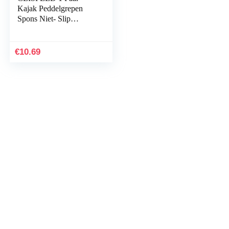
Kajak Peddelgrepen
Spons Niet- Slip
Siliconen Wraps Paddle
Stang Covers Kajak
Accessoires Voor
€
10.69
Roeier 22…