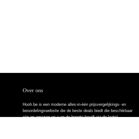
Over ons
Hooh.be is een moderne alles-in-één prijsvergelijkings- en
beoordelingswebsite die de beste deals biedt die beschikbaar
zijn op amazon en u op de hoogte houdt via de laatst
toegevoegde blogs. Alle afbeeldingen zijn auteursrechtelijk
beschermd door hun respectievelijke eigenaren. Alle geciteerde
inhoud is afgeleid van hun respectievelijke bronnen.