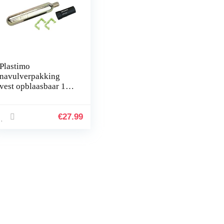
Plastimo
navulverpakking
vest opblaasbaar 150
N handboek UM
€
27.99