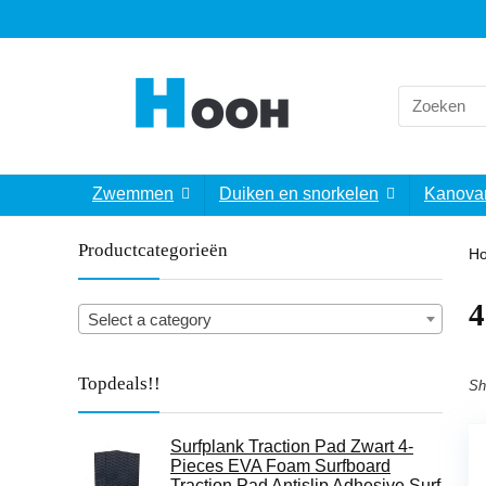
Search
for:
Zwemmen
Duiken en snorkelen
Kanova
Productcategorieën
H
‎
Select a category
Topdeals!!
Sh
Surfplank Traction Pad Zwart 4-
Pieces EVA Foam Surfboard
Traction Pad Antislip Adhesive Surf