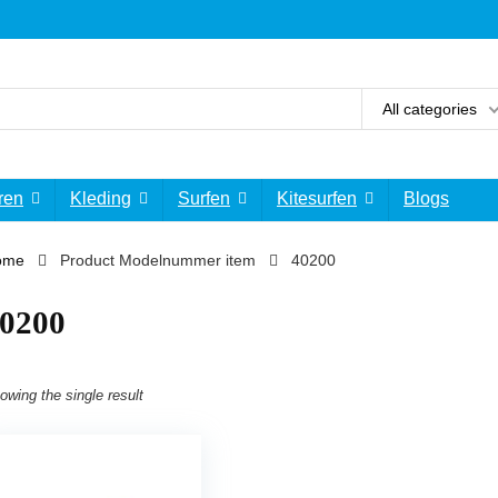
All categories
ren
Kleding
Surfen
Kitesurfen
Blogs
ome
Product Modelnummer item
‎40200
40200
owing the single result