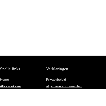
Snelle links
Verklaringen
Home
Privacybeleid
Alles winkelen
algemene voorwaarden
Blogs
Gelieerde openbaarmaking
Onze webshops