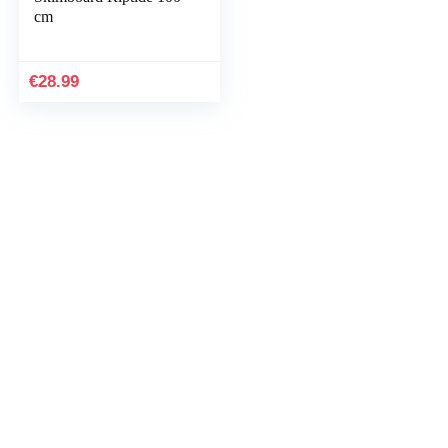
cm
€
28.99