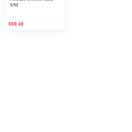
S/M
€
69.49