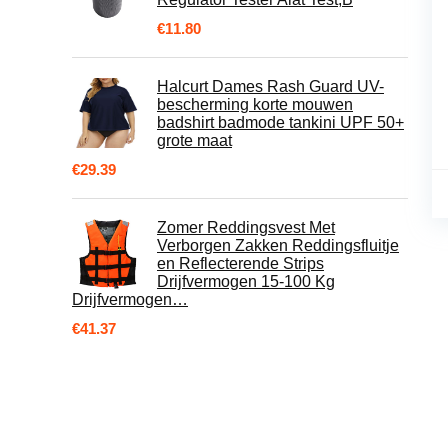
€
11.80
Halcurt Dames Rash Guard UV-
bescherming korte mouwen
badshirt badmode tankini UPF 50+
grote maat
€
29.39
Zomer Reddingsvest Met
Verborgen Zakken Reddingsfluitje
en Reflecterende Strips
Drijfvermogen 15-100 Kg
Drijfvermogen…
€
41.37