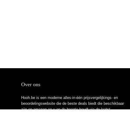
Over ons
Hooh.be is een moderne alles-in-één prijsvergelijkings- en
beoordelingswebsite die de beste deals biedt die beschikbaar
zijn op amazon en u op de hoogte houdt via de laatst
toegevoegde blogs. Alle afbeeldingen zijn auteursrechtelijk
beschermd door hun respectievelijke eigenaren. Alle geciteerde
inhoud is afgeleid van hun respectievelijke bronnen.