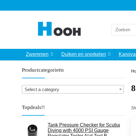
Search
for:
Zwemmen
Duiken en snorkelen
Kanova
Productcategorieën
H
‎
Select a category
Topdeals!!
Sh
Tank Pressure Checker for Scuba
Diving with 4000 PSI Gauge
Regulator Tester Alat Test,B