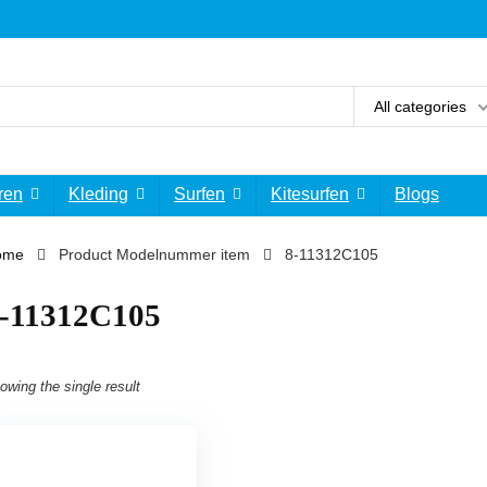
All categories
ren
Kleding
Surfen
Kitesurfen
Blogs
ome
Product Modelnummer item
‎8-11312C105
8-11312C105
owing the single result