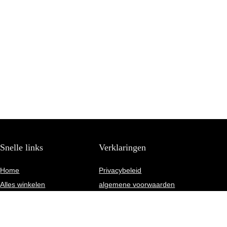
Snelle links
Verklaringen
Home
Privacybeleid
Alles winkelen
algemene voorwaarden
Blogs
Gelieerde openbaarmaking
Onze webshops