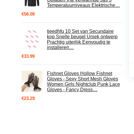
Temperatuurniveaus Elektrische…
€
56.08
tieedhfu 10 Set van Secundaire
kop Snelle beugel Uniek ontwerp
Prachtig uiterlijk Eenvoudig te
installeren…
€
33.99
Fishnet Gloves Hollow Fishnet
Gloves - Sexy Short Mesh Gloves
Women Girls Nightclub Punk Lace
Gloves - Fancy Dress…
€
23.29