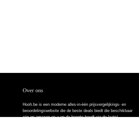
Over ons
Hooh.be is een moderne alles-in-één prijsvergelijkings- en
beoordelingswebsite die de beste deals biedt die beschikbaar
zijn op amazon en u op de hoogte houdt via de laatst
toegevoegde blogs. Alle afbeeldingen zijn auteursrechtelijk
beschermd door hun respectievelijke eigenaren. Alle geciteerde
inhoud is afgeleid van hun respectievelijke bronnen.