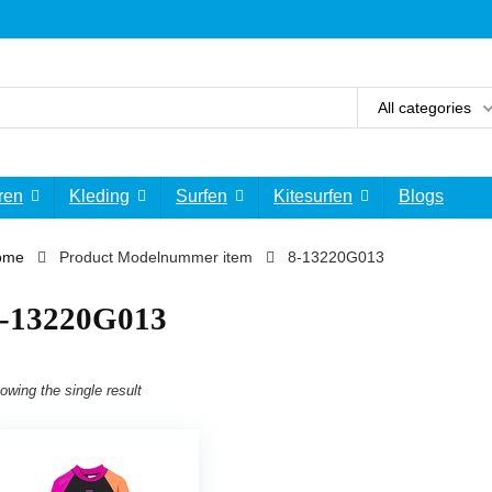
All categories
ren
Kleding
Surfen
Kitesurfen
Blogs
ome
Product Modelnummer item
‎8-13220G013
8-13220G013
owing the single result