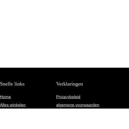
Snelle links
Verklaringen
Home
Privacybeleid
Alles winkelen
algemene voorwaarden
Blogs
Gelieerde openbaarmaking
Onze webshops