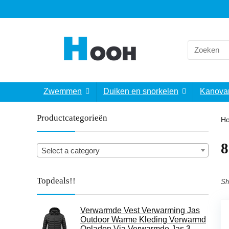
Search
for:
Zwemmen
Duiken en snorkelen
Kanova
Productcategorieën
H
‎
Select a category
Topdeals!!
Sh
Verwarmde Vest Verwarming Jas
Outdoor Warme Kleding Verwarmd
Opladen Via Verwarmde Jas 3