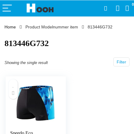
0
Home
Product Modelnummer item
‎813446G732
‎813446G732
Filter
Showing the single result
Speedo Eco