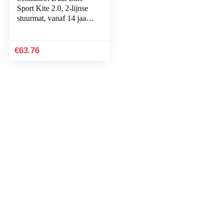
Sport Kite 2.0, 2-lijnse
stuurmat, vanaf 14 jaar,
75x200cm, incl.
Polyester Flying Line
(60kp…
€
63.76