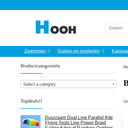
Search
for:
Zwemmen
Duiken en snorkelen
Kanova
Productcategorieën
H
Select a category
Topdeals!!
Sh
Duurzaam Dual Line Parafoil Kite
Flying Tools Line Power Braid
Sailing Kitesurf Rainbow Outdoor