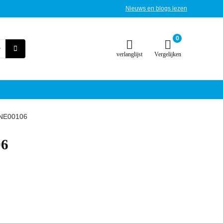
Nieuws en blogs lezen
0
verlanglijst
Vergelijken
NE00106
06