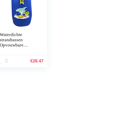
Waterdichte
strandtassen
Opvouwbare
zwemtassen voor
kinderen,
donkerblauwe haai
€
28.47