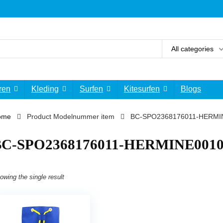
All categories
ren
Kleding
Surfen
Kitesurfen
Blogs
ome
Product Modelnummer item
‎BC-SPO2368176011-HERMI
‎BC-SPO2368176011-HERMINE001
owing the single result