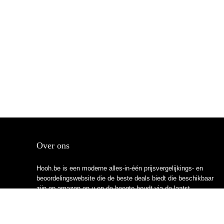
Over ons
Hooh.be is een moderne alles-in-één prijsvergelijkings- en
beoordelingswebsite die de beste deals biedt die beschikbaar
zijn op amazon en u op de hoogte houdt via de laatst
toegevoegde blogs. Alle afbeeldingen zijn auteursrechtelijk
beschermd door hun respectievelijke eigenaren. Alle geciteerde
inhoud is afgeleid van hun respectievelijke bronnen.