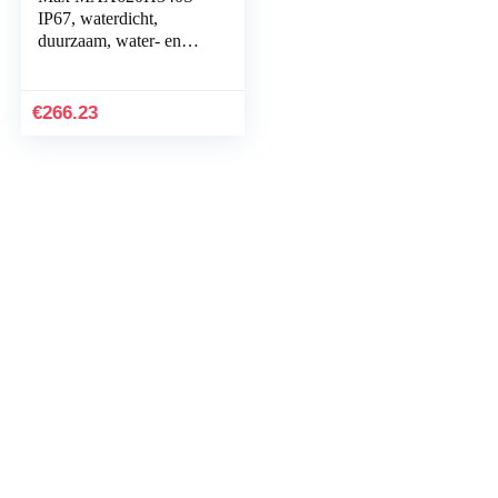
IP67, waterdicht,
duurzaam, water- en
materiaalopnamen met
flight case hard
box/trekgreep van
€
266.23
kunststof…