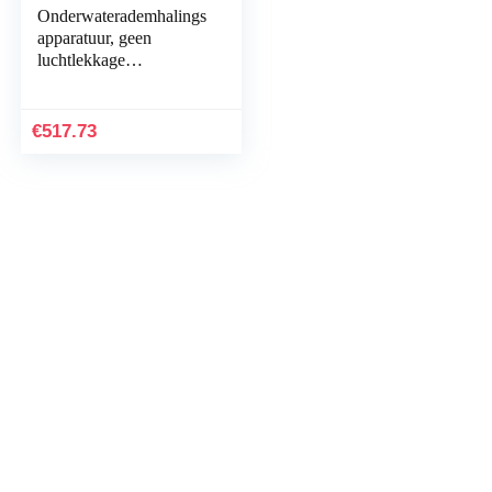
Onderwaterademhalings
apparatuur, geen
luchtlekkage
Duiktankkit Draagbaar
2L voor zee
€
517.73