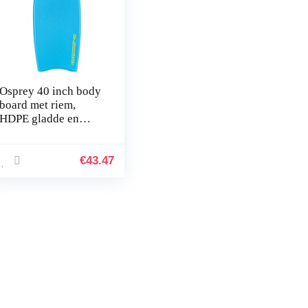
Osprey 40 inch body
board met riem,
HDPE gladde en
halve maan staart,
XPE Boogie board
voor volwassenen
€
43.47
kinderen…