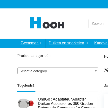
Search
for:
Zwemmen
Duiken en snorkelen
Kanova
Productcategorieën
H
‎
Select a category
Topdeals!!
Sh
OhhGo : Adaptateur Adapter
Duiken Accessoires 360 Graden
Roterende Connector 1e Connect