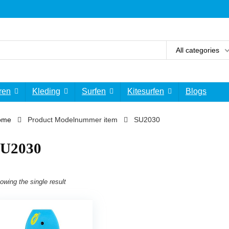
All categories
ren
Kleding
Surfen
Kitesurfen
Blogs
ome
Product Modelnummer item
‎SU2030
SU2030
owing the single result