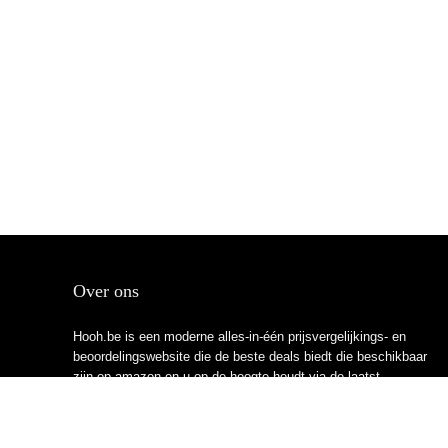
Over ons
Hooh.be is een moderne alles-in-één prijsvergelijkings- en
beoordelingswebsite die de beste deals biedt die beschikbaar
zijn op amazon en u op de hoogte houdt via de laatst
toegevoegde blogs. Alle afbeeldingen zijn auteursrechtelijk
beschermd door hun respectievelijke eigenaren. Alle geciteerde
inhoud is afgeleid van hun respectievelijke bronnen.