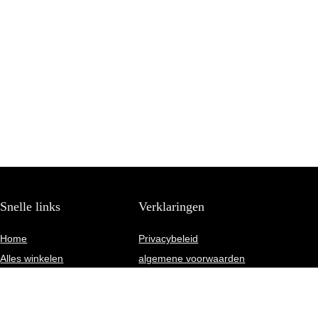
Snelle links
Verklaringen
Home
Privacybeleid
Alles winkelen
algemene voorwaarden
Blogs
Gelieerde openbaarmaking
Onze webshops