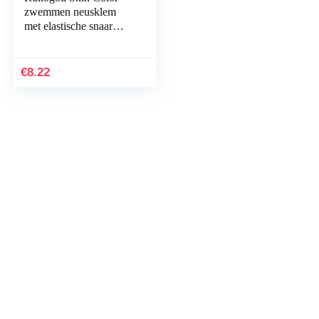
zwemmen neusklem
met elastische snaar
tarwe voor swimer
€
8.22