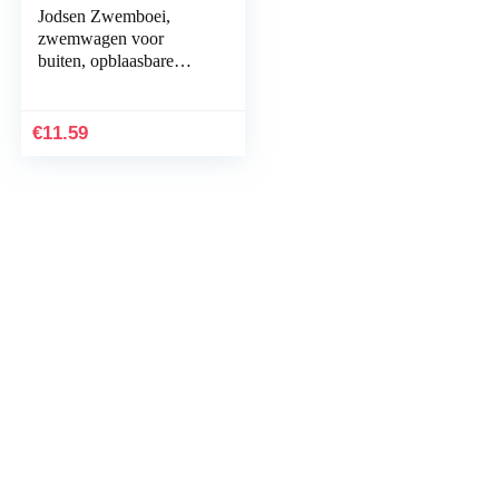
Jodsen Zwemboei,
zwemwagen voor
buiten, opblaasbare
zwemboei en droogzak,
voor open water,
triatlon, sport,
€
11.59
snorkelen…