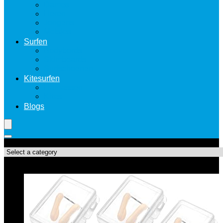
Dames
Heren
Jongens
Meisjes
Surfen
Bodybords
Skimboards
Surfschoenen
Kitesurfen
Harnassen
Kites
Blogs
Productcategorieën
Topdeals!!