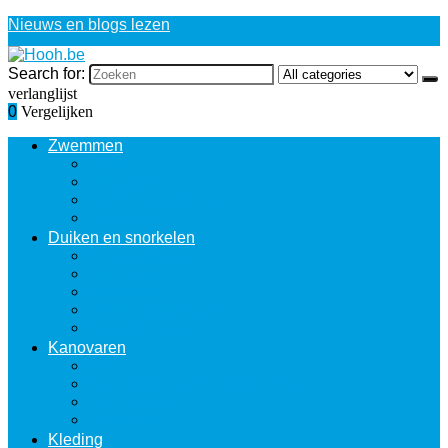
Nieuws en blogs lezen
Search for:
verlanglijst
0
Vergelijken
Zwemmen
Brillen
Neusklemmen
Trainingsuitrusting
Zwemtassen
Duiken en snorkelen
Ademautomaten
Drijfvesten
Duiktanks
Veiligheidsuitrusting
Waterdichte dozen
Kanovaren
Kano’s
Kanostoelen and roeibankjes
Peddeltassen
Spatzeilen
Kleding