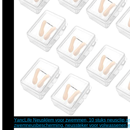
YancLife Neusklem voor zwemmen, 10 stuks neusclip 
zwemneusbescherming, neussteker voor volwassenen