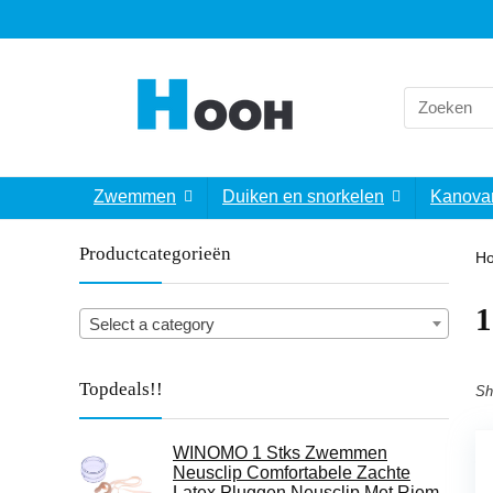
Search
for:
Zwemmen
Duiken en snorkelen
Kanova
Productcategorieën
H
‎
Select a category
Topdeals!!
Sh
WINOMO 1 Stks Zwemmen
Neusclip Comfortabele Zachte
Latex Pluggen Neusclip Met Riem