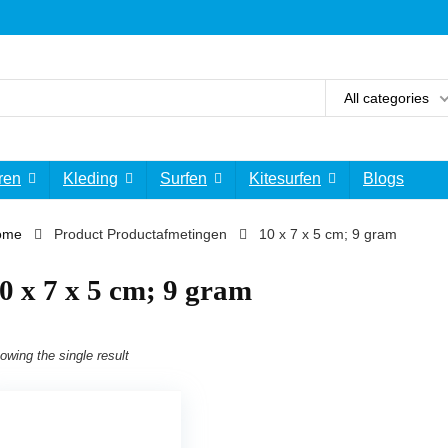
All categories
ren
Kleding
Surfen
Kitesurfen
Blogs
ome
Product Productafmetingen
‎10 x 7 x 5 cm; 9 gram
10 x 7 x 5 cm; 9 gram
owing the single result