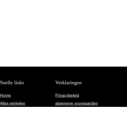
Snelle links
Verklaringen
Home
Privacybeleid
Alles winkelen
algemene voorwaarden
Blogs
Gelieerde openbaarmaking
Onze webshops