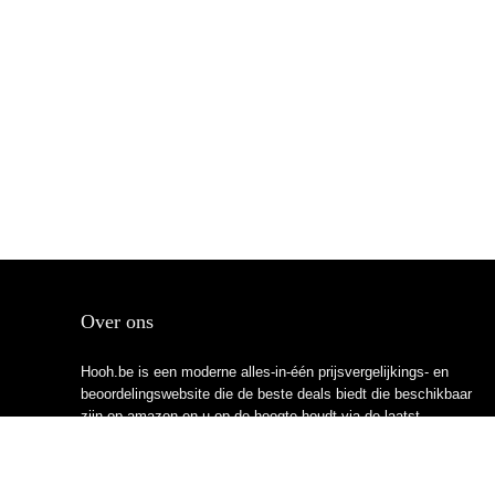
Over ons
Hooh.be is een moderne alles-in-één prijsvergelijkings- en
beoordelingswebsite die de beste deals biedt die beschikbaar
zijn op amazon en u op de hoogte houdt via de laatst
toegevoegde blogs. Alle afbeeldingen zijn auteursrechtelijk
beschermd door hun respectievelijke eigenaren. Alle geciteerde
inhoud is afgeleid van hun respectievelijke bronnen.