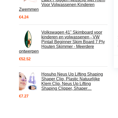
Voor Volwassenen Kinderen
Zwemmen
€
4.24
Volkswagen 41" Skimboard voor
kinderen en volwassenen - VW
Pintail Beginner Skim Board 7 Ply
Houten Skimmer - Meerdere
ontwerpen
€
52.52
Hosuho Neus Up Lifting Shaping
Shaper Clip, Plastic Natuurlijke
Klem Clip, Neus Up Lifting
Shaping Clipper, Shaper…
€
7.27