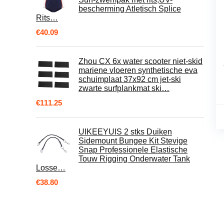
bescherming Atletisch Splice
Rits…
€
40.09
Zhou CX 6x water scooter niet-skid
mariene vloeren synthetische eva
schuimplaat 37x92 cm jet-ski
zwarte surfplankmat ski…
€
111.25
UIKEEYUIS 2 stks Duiken
Sidemount Bungee Kit Stevige
Snap Professionele Elastische
Touw Rigging Onderwater Tank
Losse…
€
38.80