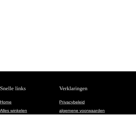
Snelle links
Verklaringen
Home
Privacybeleid
Alles winkelen
algemene voorwaarden
Blogs
Gelieerde openbaarmaking
Onze webshops