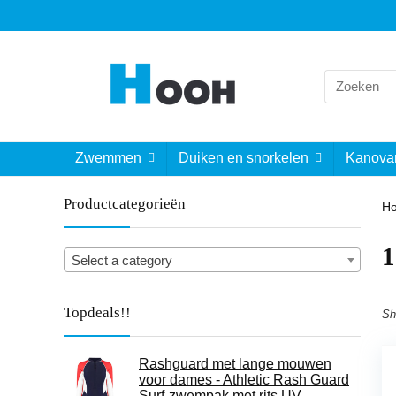
Search
for:
Zwemmen
Duiken en snorkelen
Kanova
Productcategorieën
H
‎
Select a category
Topdeals!!
Sh
Rashguard met lange mouwen
voor dames - Athletic Rash Guard
Surf-zwempak met rits,UV-