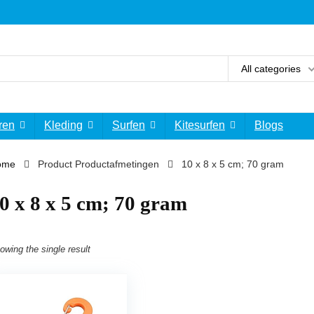
All categories
ren
Kleding
Surfen
Kitesurfen
Blogs
ome
Product Productafmetingen
‎10 x 8 x 5 cm; 70 gram
10 x 8 x 5 cm; 70 gram
owing the single result