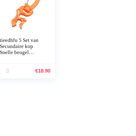
tieedhfu 5 Set van
Secundaire kop
Snelle beugel
Lichtgewicht
Duurzaam Slijtvast
Roestvrij staal in
€
18.90
nieuwe stijl…