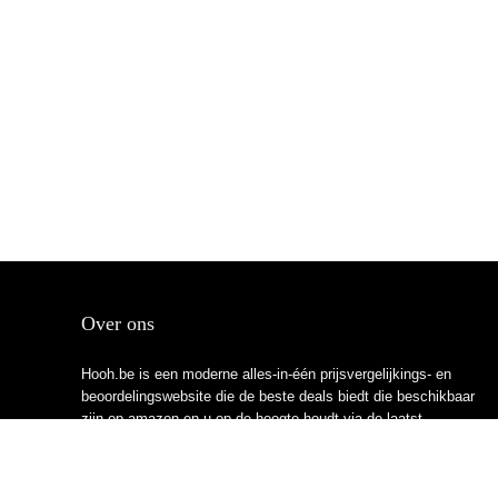
Over ons
Hooh.be is een moderne alles-in-één prijsvergelijkings- en
beoordelingswebsite die de beste deals biedt die beschikbaar
zijn op amazon en u op de hoogte houdt via de laatst
toegevoegde blogs. Alle afbeeldingen zijn auteursrechtelijk
beschermd door hun respectievelijke eigenaren. Alle geciteerde
inhoud is afgeleid van hun respectievelijke bronnen.