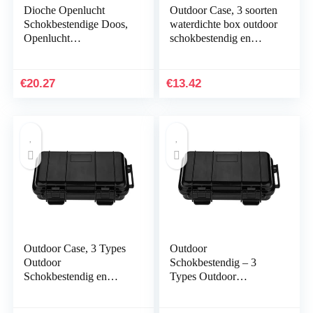
Dioche Openlucht
Outdoor Case, 3 soorten
Schokbestendige Doos,
waterdichte box outdoor
Openlucht
schokbestendig en
Schokbestendige
drukbestendig outdoor
Drukbestendige
opbergkoffer survival…
Waterdichte Verzegelde
€
20.27
€
13.42
Doos Survival…
Outdoor Case, 3 Types
Outdoor
Outdoor
Schokbestendig – 3
Schokbestendig en
Types Outdoor
Drukbestendig
Schokbestendig en
Waterdichte Verzegelde
Drukbestendige