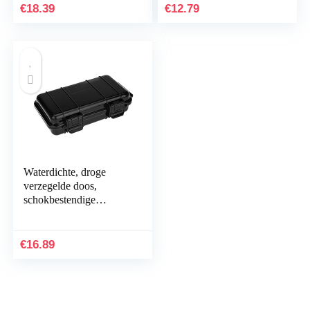
Doos Survival Storage
Waterdichte Verzegelde
€
18.39
€
12.79
Case
Doos Survival
Storage…
Waterdichte, droge
verzegelde doos,
schokbestendige
opbergdoos,
schokbestendige en
drukbestendige
€
16.89
verzegelde
opbergdoos…