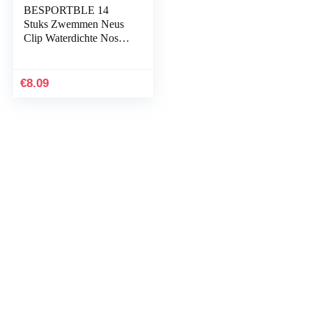
BESPORTBLE 14
Stuks Zwemmen Neus
Clip Waterdichte Nose
Clip Silicone Swim
Training Protector
Zwemmen Neus
€
8.09
Protector Voor…