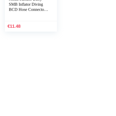
SMB Inflator Diving
BCD Hose Connector
Adaptor One-Way
Valve Accessories
44mm
€
11.48