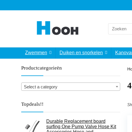
Search
for:
Zwemmen
Duiken en snorkelen
Kanova
Productcategorieën
H
‎
Select a category
Topdeals!!
Sh
Durable Replacement board
surfing One Pump Valve Hose Kit
Accessories Hose and