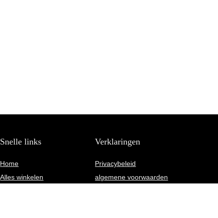
Snelle links
Verklaringen
Home
Privacybeleid
Alles winkelen
algemene voorwaarden
Blogs
Gelieerde openbaarmaking
Onze webshops