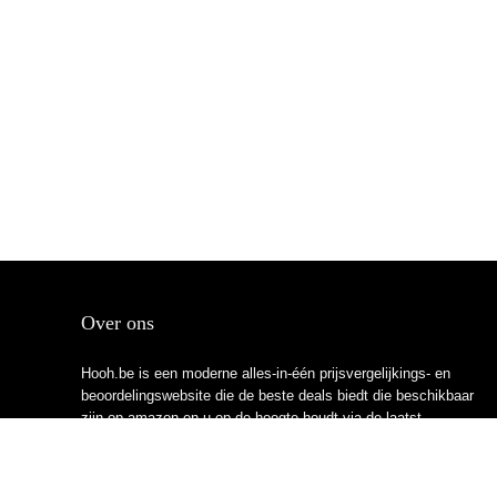
Over ons
Hooh.be is een moderne alles-in-één prijsvergelijkings- en
beoordelingswebsite die de beste deals biedt die beschikbaar
zijn op amazon en u op de hoogte houdt via de laatst
toegevoegde blogs. Alle afbeeldingen zijn auteursrechtelijk
beschermd door hun respectievelijke eigenaren. Alle geciteerde
inhoud is afgeleid van hun respectievelijke bronnen.