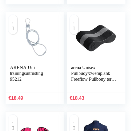
ARENA Uni
arena Unisex
trainingsuitrusting
Pullbuoy/zwemplank
95212
Freeflow Pullbouy ter
verbetering van de
waterligging en
lichaamshouding, zwart-
€
18.49
€
18.43
grijs…