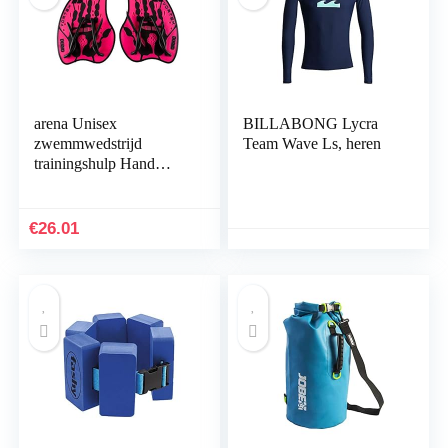
arena Unisex
BILLABONG Lycra
zwemmwedstrijd
Team Wave Ls, heren
trainingshulp Hand
Paddle Vortex
(ergonomisch, voor
kracht- en technische
€
26.01
training), roze…