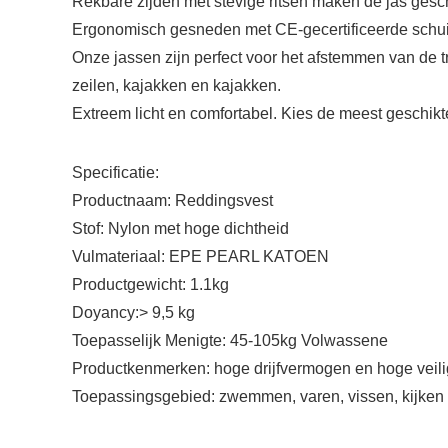
Rekbare zijden met stevige ritsen maken de jas gesc
Ergonomisch gesneden met CE-gecertificeerde schui
Onze jassen zijn perfect voor het afstemmen van de tra
zeilen, kajakken en kajakken.
Extreem licht en comfortabel. Kies de meest geschik
Specificatie:
Productnaam: Reddingsvest
Stof: Nylon met hoge dichtheid
Vulmateriaal: EPE PEARL KATOEN
Productgewicht: 1.1kg
Doyancy:> 9,5 kg
Toepasselijk Menigte: 45-105kg Volwassene
Productkenmerken: hoge drijfvermogen en hoge veilig
Toepassingsgebied: zwemmen, varen, vissen, kijken 