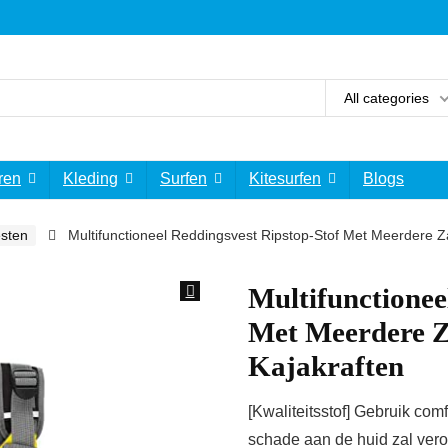
All categories
ren
Kleding
Surfen
Kitesurfen
Blogs
esten
Multifunctioneel Reddingsvest Ripstop-Stof Met Meerdere Z
Multifunctionee
Met Meerdere Z
Kajakraften
[Kwaliteitsstof] Gebruik com
schade aan de huid zal vero