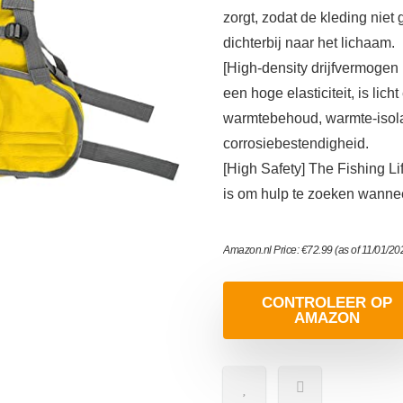
zorgt, zodat de kleding niet 
dichterbij naar het lichaam.
[High-density drijfvermoge
een hoge elasticiteit, is l
warmtebehoud, warmte-isola
corrosiebestendigheid.
[High Safety] The Fishing Li
is om hulp te zoeken wanneer
Amazon.nl Price:
€
72.99
(as of 11/01/2
CONTROLEER OP
AMAZON