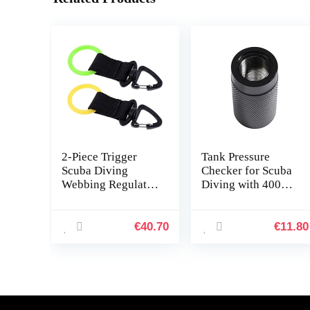
2-Piece Trigger
Tank Pressure
Scuba Diving
Checker for Scuba
Webbing Regulator
Diving with 4000
Octopus
PSI Gauge
Mouthpiece
Regulator Tester
Retainer Good
Alat Test,B
€
40.70
€
11.80
Mood (Color :
Multi-Colored)