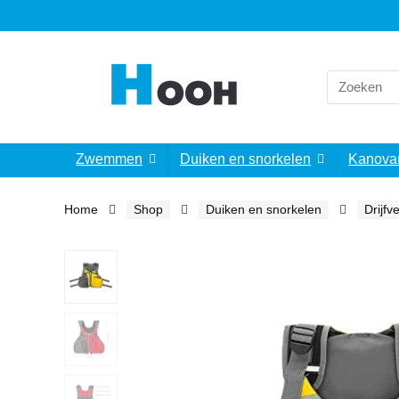
Search
for:
Zwemmen
Duiken en snorkelen
Kanova
Home
Shop
Duiken en snorkelen
Drijfv