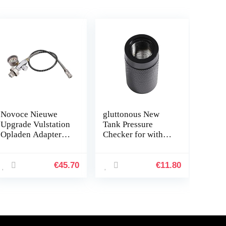
Novoce Nieuwe
gluttonous New
Upgrade Vulstation
Tank Pressure
Opladen Adapter
Checker for with
Adapter van Scuba
4000 PSI Gauge
Tank W/Din
Regulator Alat
232/300Bar
Test,B
€
45.70
€
11.80
Connector voor
PCP Refill