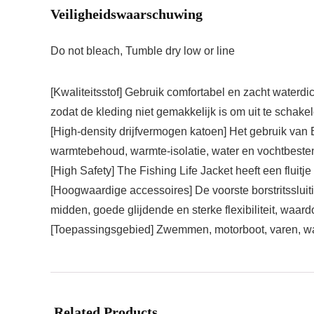
Veiligheidswaarschuwing
Do not bleach, Tumble dry low or line
[Kwaliteitsstof] Gebruik comfortabel en zacht waterdi
zodat de kleding niet gemakkelijk is om uit te schakel
[High-density drijfvermogen katoen] Het gebruik van
warmtebehoud, warmte-isolatie, water en vochtbeste
[High Safety] The Fishing Life Jacket heeft een fluit
[Hoogwaardige accessoires] De voorste borstritssluiti
midden, goede glijdende en sterke flexibiliteit, waardoor
[Toepassingsgebied] Zwemmen, motorboot, varen, wate
Related Products