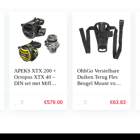
APEKS XTX 200 +
OhhGo Verstelbare
Octopus XTX 40 –
Duiken Terug Fles
DIN set met Miflex
Beugel Mount voor
slangen – model
Duiken
2014 –
Snorkeling2 Fles
Beugel à dos de
€
579.00
€
63.83
réir de plongée
Duiken Cyr…