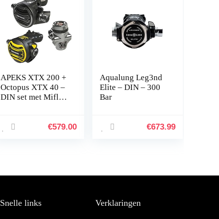
APEKS XTX 200 +
Aqualung Leg3nd
Octopus XTX 40 –
Elite – DIN – 300
DIN set met Miflex
Bar
slangen – model
2014 –
€
579.00
€
673.99
Snelle links
Verklaringen