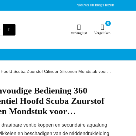
Nieuws en blogs lezen
0
verlanglijst
Vergelijken
 Hoofd Scuba Zuurstof Cilinder Siliconen Mondstuk voor…
nvoudige Bediening 360
ntiel Hoofd Scuba Zuurstof
onen Mondstuk voor…
en draaibare ventielkoppen en secundaire aqualung
 wikkelen en beschadigen van de middendrukleiding