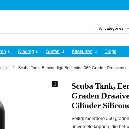
All categories
ren
Kleding
Surfen
Kitesurfen
Blogs
anks
Scuba Tank, Eenvoudige Bediening 360 Graden Draaiventiel
Scuba Tank, Ee
Graden Draaive
Cilinder Silic
Veilig: meerdere 360 ​​grad
universele koppen, die het