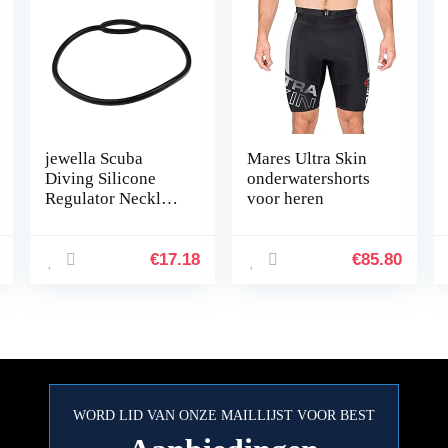
jewella Scuba
Mares Ultra Skin
Diving Silicone
onderwatershorts
Regulator Necklace
voor heren
Holder Flexible
Mouthpiece
Regulator Necklace
€
17.18
€
85.80
Octopus Holder
18cm Black
WORD LID VAN ONZE MAILLIJST VOOR BEST