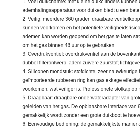
1. Voel duikcharme: met kleine duikcilinders kunnen 
ademhalingsapparatuur voor duiken biedt u een beter
2. Veilig: meerdere 360 ​​graden draaibare ventielko
kunnen voorkomen en het potentiële veiligheidsrisico
ademen kan worden geopend om het gas te laten str
om het gas binnen 48 uur op te gebruiken.
3. Overdrukventiel: overdrukventiel aan de bovenkant 
dubbel filterontwerp, adem zuivere zuurstof; lichtge
4. Siliconen mondstuk: stofdichte, zeer nauwkeurige 
geïmporteerde rubberen ring kan gaslekkage effectie
voorkomen, wat veiliger is. Professionele stofkap op
5. Draagbaar: draagbare onderwateradapter van grote fl
geleiden van het gas. De opblaasbare interface van
gemakkelijk wordt zonder een grote duikboot te hoev
6. Eenvoudige bediening: de gemakkelijkste manier 