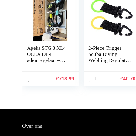
Apeks STG 3 XL4
2-Piece Trigger
OCEA DIN
Scuba Diving
ademregelaar –
Webbing Regulator
duurzaam –
Octopus
Mouthpiece
Retainer Good
€
718.99
€
40.70
Mood (Color :
Multi-Colored)
Over ons