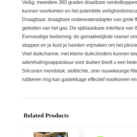
Veilig: meerdere 360 ​​graden draaibare ventielkopp
kunnen voorkomen en het potentiële veiligheidsrisico
Draagbaar: draagbare onderwateradapter van grote fles 
geleiden van het gas. De opblaasbare interface van
Eenvoudige bediening: de gemakkelijkste manier om te
stoppen en je kunt je handen vrijmaken om het plezie
Voel duikcharme: met kleine duikcilinders kunnen beg
ademhalingsapparatuur voor duiken biedt u een beter
Siliconen mondstuk: stofdichte, zeer nauwkeurige fil
rubberen ring kan gaslekkage effectief voorkomen e
Related Products