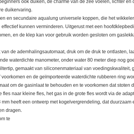
beginners ook duiken, de charme van de zee voelen, lichter en c
e duikervaring.
ppen en secundaire aqualung universele koppen, die het wikkel
 effectief kunnen verminderen. Uitgerust met een hoofdklepbedi
omen, en de klep kan voor gebruik worden gesloten om gaslek
van de ademhalingsautomaat, druk om de druk te ontlasten, laat 
vende waterdichte manometer, onder water 80 meter diep nog goe
filtertip, gemaakt van siliconenmateriaal van voedingskwaliteit,
f voorkomen en de geïmporteerde waterdichte rubberen ring wor
 maat om de gasinlaat te behouden en te voorkomen dat stoten d
es naar kleine fles, het gas in de grote fles wordt via de adapter
 8 mm heeft een ontwerp met kogelvergrendeling, dat duurzaam 
en dragen.
om te