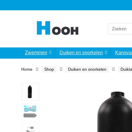
Search
for:
Zwemmen
Duiken en snorkelen
Kanova
Home
Shop
Duiken en snorkelen
Duikt