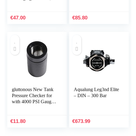
Veelkleurig, Unica,
Unisex-Volwassene
€
47.00
€
85.80
gluttonous New Tank
Aqualung Leg3nd Elite
Pressure Checker for
– DIN – 300 Bar
with 4000 PSI Gauge
Regulator Alat Test,B
€
11.80
€
673.99