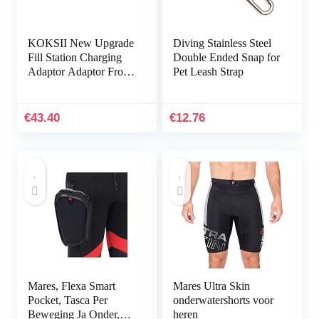
KOKSII New Upgrade
Diving Stainless Steel
Fill Station Charging
Double Ended Snap for
Adaptor Adaptor From
Pet Leash Strap
Scuba Tank W/Din
232/300Bar Connector
for PCP Refill
€
43.40
€
12.76
Mares, Flexa Smart
Mares Ultra Skin
Pocket, Tasca Per
onderwatershorts voor
Beweging Ja Onder,
heren